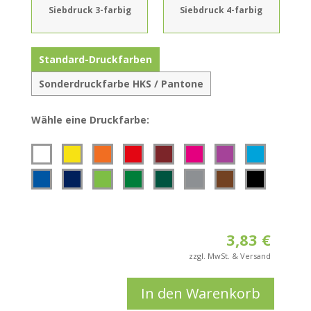
Siebdruck 3-farbig
Siebdruck 4-farbig
Standard-Druckfarben
Sonderdruckfarbe HKS / Pantone
Wähle eine Druckfarbe:
Wähle zuerst
Logo hochladen
Druck
und
Position
aus.
Auf einer Seite
Erlaubte Formate sind:
PDF, SVG, EPS, AI, JPG,
3,83
€
PNG, GIF
Foto auswählen
In den Warenkorb