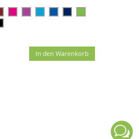
tion
aus.
VG, EPS, AI, JPG,
In den Warenkorb
w