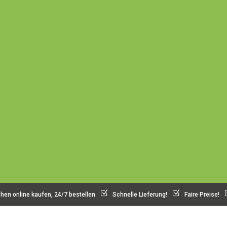
Z
Z
hen online kaufen, 24/7 bestellen
Schnelle Lieferung!
Faire Preise!