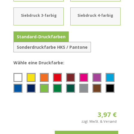
Siebdruck 3-farbig
Siebdruck 4-farbig
Standard-Druckfarben
Sonderdruckfarbe HKS / Pantone
Wähle eine Druckfarbe:
Wähle zuerst
Logo hochladen
Druck
und
Position
aus.
Auf einer Seite
Erlaubte Formate sind:
PDF, SVG, EPS, AI, JPG,
3,97
€
PNG, GIF